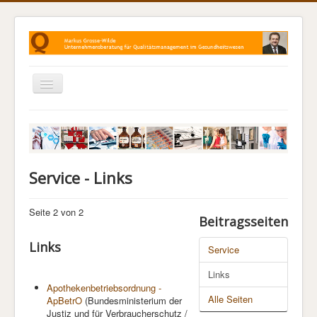
Navigation
an/aus
Home
Leistungen
QM in Apotheken
Service - Links
QM in Arztpraxen
Seite 2 von 2
QM für Hebammen
Beitragsseiten
QM in der Physiotherapie
Links
Service
Projektverlauf
Links
Kontakt
Apothekenbetriebsordnung -
Alle Seiten
ApBetrO
(Bundesministerium der
Justiz und für Verbraucherschutz /