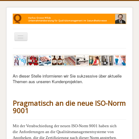
Navigation
an/aus
Home
Leistungen
QM in Apotheken
An dieser Stelle informieren wir Sie sukzessive über aktuelle
Themen aus unseren Kundenprojekten.
QM in Arztpraxen
QM für Hebammen
Pragmatisch an die neue ISO-Norm
QM in der Physiotherapie
9001
Projektverlauf
Kontakt
Mit der Verabschiedung der neuen ISO-Norm 9001 haben sich
die Anforderungen an die Qualitätsmanagementsysteme von
Apotheken, die die Zertifizierung nach dieser Norm anstreben,